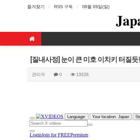
즐겨찾기
RSS 구독
08월 09일(일)
Jap
[질내사정] 눈이 큰 미호 이치키 터질듯
관리자
0
19226