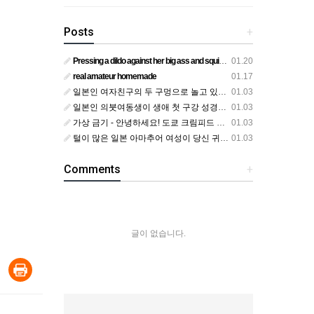
Posts
+
Pressing a dildo against her big ass and squirting from below
01.20
real amateur homemade
01.17
일본인 여자친구의 두 구멍으로 놀고 있어요
01.03
일본인 의붓여동생이 생애 첫 구강 성경험을 공개하다
01.03
가상 금기 - 안녕하세요! 도쿄 크림피드 시엘에서
01.03
털이 많은 일본 아마추어 여성이 당신 귀에 대고 신음하며 자위합니다. 그녀가 오르가즘에 도달하는 모습을 보세요?
01.03
Comments
+
글이 없습니다.