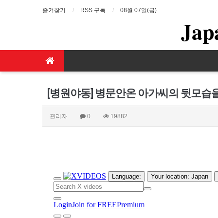
즐겨찾기
RSS 구독
08월 07일(금)
Jap
[병원야동] 병문안온 아가씨의 뒷모습
관리자
0
19882