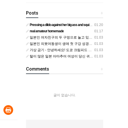
Posts
+
Pressing a dildo against her big ass and squirting from below
01.20
real amateur homemade
01.17
일본인 여자친구의 두 구멍으로 놀고 있어요
01.03
일본인 의붓여동생이 생애 첫 구강 성경험을 공개하다
01.03
가상 금기 - 안녕하세요! 도쿄 크림피드 시엘에서
01.03
털이 많은 일본 아마추어 여성이 당신 귀에 대고 신음하며 자위합니다. 그녀가 오르가즘에 도달하는 모습을 보세요?
01.03
Comments
+
글이 없습니다.