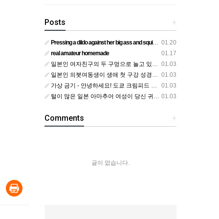
Posts
+
Pressing a dildo against her big ass and squirting from below
01.20
real amateur homemade
01.17
일본인 여자친구의 두 구멍으로 놀고 있어요
01.03
일본인 의붓여동생이 생애 첫 구강 성경험을 공개하다
01.03
가상 금기 - 안녕하세요! 도쿄 크림피드 시엘에서
01.03
털이 많은 일본 아마추어 여성이 당신 귀에 대고 신음하며 자위합니다. 그녀가 오르가즘에 도달하는 모습을 보세요?
01.03
Comments
+
글이 없습니다.