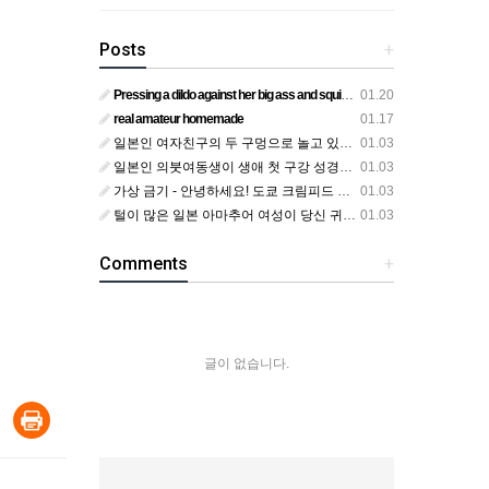
Posts
+
Pressing a dildo against her big ass and squirting from below
01.20
real amateur homemade
01.17
일본인 여자친구의 두 구멍으로 놀고 있어요
01.03
일본인 의붓여동생이 생애 첫 구강 성경험을 공개하다
01.03
가상 금기 - 안녕하세요! 도쿄 크림피드 시엘에서
01.03
털이 많은 일본 아마추어 여성이 당신 귀에 대고 신음하며 자위합니다. 그녀가 오르가즘에 도달하는 모습을 보세요?
01.03
Comments
+
글이 없습니다.