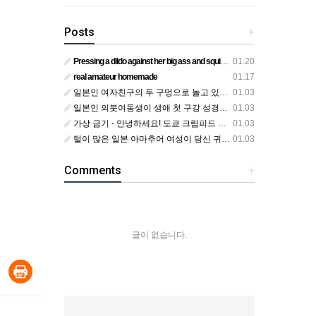
Posts
+
Pressing a dildo against her big ass and squirting from below
01.20
real amateur homemade
01.17
일본인 여자친구의 두 구멍으로 놀고 있어요
01.03
일본인 의붓여동생이 생애 첫 구강 성경험을 공개하다
01.03
가상 금기 - 안녕하세요! 도쿄 크림피드 시엘에서
01.03
털이 많은 일본 아마추어 여성이 당신 귀에 대고 신음하며 자위합니다. 그녀가 오르가즘에 도달하는 모습을 보세요?
01.03
Comments
+
글이 없습니다.