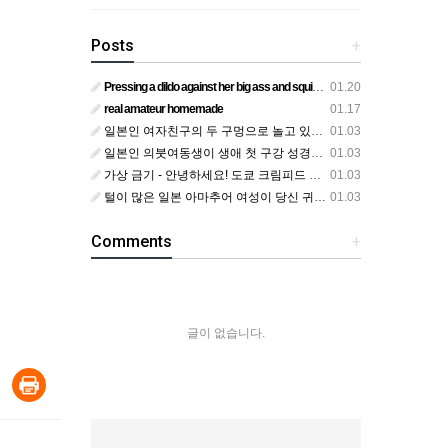
Posts
+
Pressing a dildo against her big ass and squirting from below
01.20
real amateur homemade
01.17
일본인 여자친구의 두 구멍으로 놀고 있어요
01.03
일본인 의붓여동생이 생애 첫 구강 성경험을 공개하다
01.03
가상 금기 - 안녕하세요! 도쿄 크림피드 시엘에서
01.03
털이 많은 일본 아마추어 여성이 당신 귀에 대고 신음하며 자위합니다. 그녀가 오르가즘에 도달하는 모습을 보세요?
01.03
Comments
+
글이 없습니다.