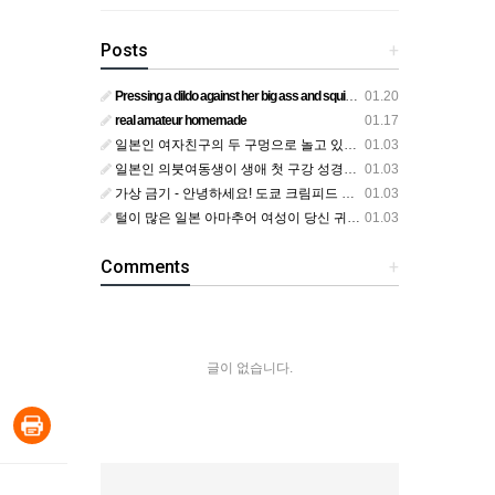
Posts
+
Pressing a dildo against her big ass and squirting from below
01.20
real amateur homemade
01.17
일본인 여자친구의 두 구멍으로 놀고 있어요
01.03
일본인 의붓여동생이 생애 첫 구강 성경험을 공개하다
01.03
가상 금기 - 안녕하세요! 도쿄 크림피드 시엘에서
01.03
털이 많은 일본 아마추어 여성이 당신 귀에 대고 신음하며 자위합니다. 그녀가 오르가즘에 도달하는 모습을 보세요?
01.03
Comments
+
글이 없습니다.