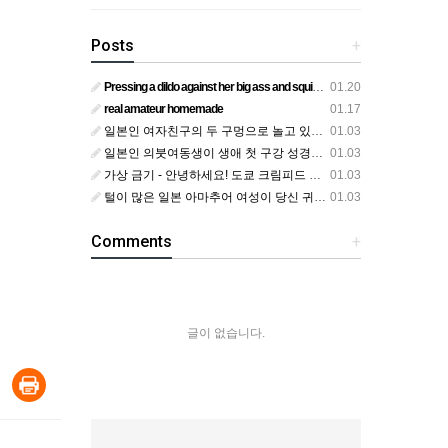
Posts
+
Pressing a dildo against her big ass and squirting from below
01.20
real amateur homemade
01.17
일본인 여자친구의 두 구멍으로 놀고 있어요
01.03
일본인 의붓여동생이 생애 첫 구강 성경험을 공개하다
01.03
가상 금기 - 안녕하세요! 도쿄 크림피드 시엘에서
01.03
털이 많은 일본 아마추어 여성이 당신 귀에 대고 신음하며 자위합니다. 그녀가 오르가즘에 도달하는 모습을 보세요?
01.03
Comments
+
글이 없습니다.