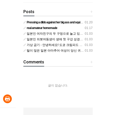
Posts
+
Pressing a dildo against her big ass and squirting from below
01.20
real amateur homemade
01.17
일본인 여자친구의 두 구멍으로 놀고 있어요
01.03
일본인 의붓여동생이 생애 첫 구강 성경험을 공개하다
01.03
가상 금기 - 안녕하세요! 도쿄 크림피드 시엘에서
01.03
털이 많은 일본 아마추어 여성이 당신 귀에 대고 신음하며 자위합니다. 그녀가 오르가즘에 도달하는 모습을 보세요?
01.03
Comments
+
글이 없습니다.