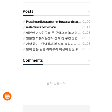
Posts
+
Pressing a dildo against her big ass and squirting from below
01.20
real amateur homemade
01.17
일본인 여자친구의 두 구멍으로 놀고 있어요
01.03
일본인 의붓여동생이 생애 첫 구강 성경험을 공개하다
01.03
가상 금기 - 안녕하세요! 도쿄 크림피드 시엘에서
01.03
털이 많은 일본 아마추어 여성이 당신 귀에 대고 신음하며 자위합니다. 그녀가 오르가즘에 도달하는 모습을 보세요?
01.03
Comments
+
글이 없습니다.