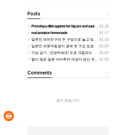
Posts
+
Pressing a dildo against her big ass and squirting from below
01.20
real amateur homemade
01.17
일본인 여자친구의 두 구멍으로 놀고 있어요
01.03
일본인 의붓여동생이 생애 첫 구강 성경험을 공개하다
01.03
가상 금기 - 안녕하세요! 도쿄 크림피드 시엘에서
01.03
털이 많은 일본 아마추어 여성이 당신 귀에 대고 신음하며 자위합니다. 그녀가 오르가즘에 도달하는 모습을 보세요?
01.03
Comments
+
글이 없습니다.