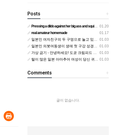
Posts
+
Pressing a dildo against her big ass and squirting from below
01.20
real amateur homemade
01.17
일본인 여자친구의 두 구멍으로 놀고 있어요
01.03
일본인 의붓여동생이 생애 첫 구강 성경험을 공개하다
01.03
가상 금기 - 안녕하세요! 도쿄 크림피드 시엘에서
01.03
털이 많은 일본 아마추어 여성이 당신 귀에 대고 신음하며 자위합니다. 그녀가 오르가즘에 도달하는 모습을 보세요?
01.03
Comments
+
글이 없습니다.