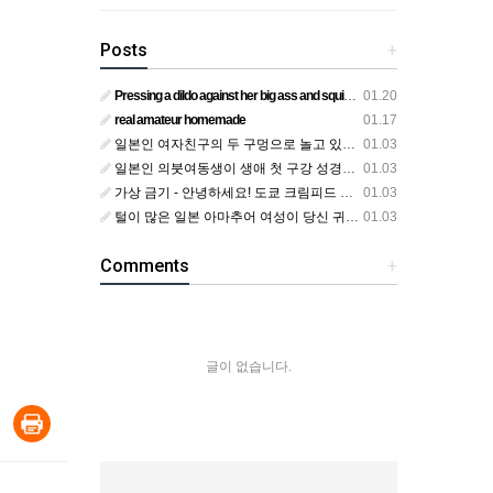
Posts
+
Pressing a dildo against her big ass and squirting from below
01.20
real amateur homemade
01.17
일본인 여자친구의 두 구멍으로 놀고 있어요
01.03
일본인 의붓여동생이 생애 첫 구강 성경험을 공개하다
01.03
가상 금기 - 안녕하세요! 도쿄 크림피드 시엘에서
01.03
털이 많은 일본 아마추어 여성이 당신 귀에 대고 신음하며 자위합니다. 그녀가 오르가즘에 도달하는 모습을 보세요?
01.03
Comments
+
글이 없습니다.