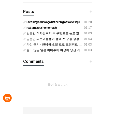
Posts
+
Pressing a dildo against her big ass and squirting from below
01.20
real amateur homemade
01.17
일본인 여자친구의 두 구멍으로 놀고 있어요
01.03
일본인 의붓여동생이 생애 첫 구강 성경험을 공개하다
01.03
가상 금기 - 안녕하세요! 도쿄 크림피드 시엘에서
01.03
털이 많은 일본 아마추어 여성이 당신 귀에 대고 신음하며 자위합니다. 그녀가 오르가즘에 도달하는 모습을 보세요?
01.03
Comments
+
글이 없습니다.