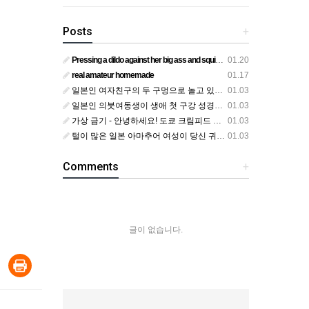
Posts
+
Pressing a dildo against her big ass and squirting from below
01.20
real amateur homemade
01.17
일본인 여자친구의 두 구멍으로 놀고 있어요
01.03
일본인 의붓여동생이 생애 첫 구강 성경험을 공개하다
01.03
가상 금기 - 안녕하세요! 도쿄 크림피드 시엘에서
01.03
털이 많은 일본 아마추어 여성이 당신 귀에 대고 신음하며 자위합니다. 그녀가 오르가즘에 도달하는 모습을 보세요?
01.03
Comments
+
글이 없습니다.