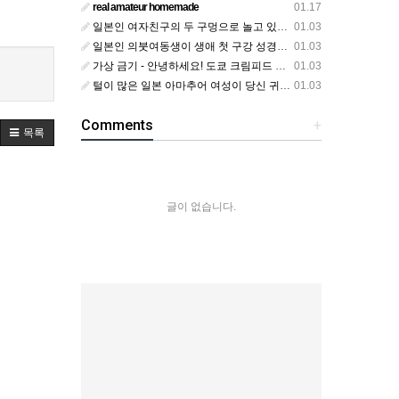
real amateur homemade
01.17
일본인 여자친구의 두 구멍으로 놀고 있어요
01.03
일본인 의붓여동생이 생애 첫 구강 성경험을 공개하다
01.03
가상 금기 - 안녕하세요! 도쿄 크림피드 시엘에서
01.03
털이 많은 일본 아마추어 여성이 당신 귀에 대고 신음하며 자위합니다. 그녀가 오르가즘에 도달하는 모습을 보세요?
01.03
Comments
+
목록
글이 없습니다.