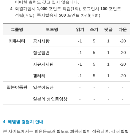
어떠한 효력도 갖고 있지 않습니다.
회원가입시
1,000
포인트 적립(1회), 로그인시
100
포인트
적립(매일), 쪽지발송시
500
포인트 차감(매회)
그룹명
보드명
읽기
쓰기
댓글
다운
커뮤니티
공지사항
-1
5
1
-20
질문답변
-1
5
1
-20
자유게시판
-1
5
1
-20
갤러리
-1
5
1
-20
일본야동관
일본야동관
-
-
-
-
일본의 성인동영상
-
-
-
-
4. 레벨별 경험치 안내
본 사이트에서는 회원등급과 별도로 회원레벨이 적용되며, 각 레벨별